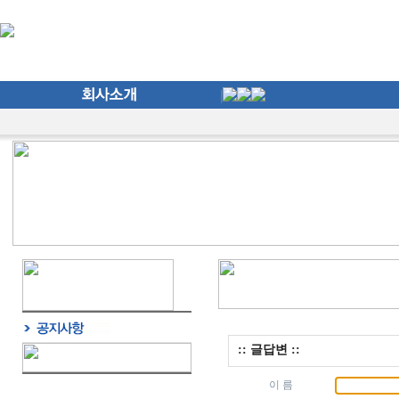
:: 글답변 ::
이 름